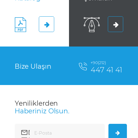
+90(212)
Bize Ulaşın
447 41 41
Yeniliklerden
Haberiniz Olsun.