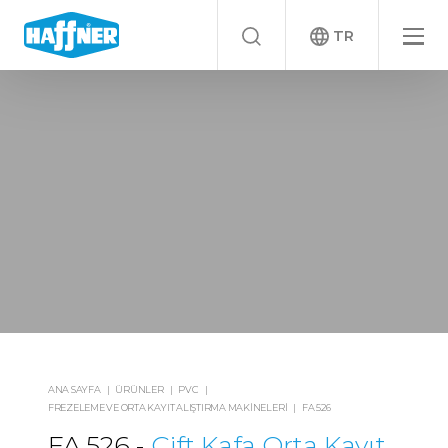
TR
ANA SAYFA
ÜRÜNLER
PVC
FREZELEME VE ORTA KAYIT ALIŞTIRMA MAKINELERI
FA 526
FA 526
Çift Kafa Orta Kayıt