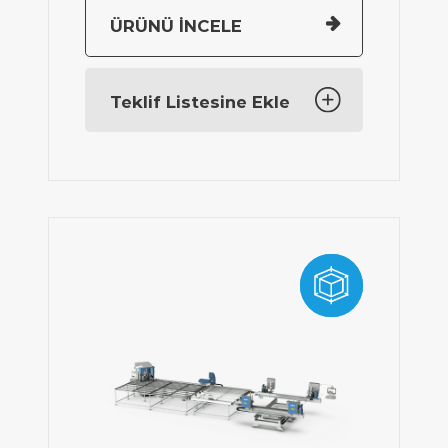
Toplam Güç:
11,75 kW, 30,9
A
ÜRÜNÜ İNCELE
Toplam Hava
70 I/min.
Tüketimi:
Teklif Listesine Ekle