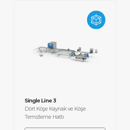
Maks Çerçeve
3000 x 2585
Single Line 3
Ölçüsü:
mm
Dört Köşe Kaynak ve Köşe
Min Çerçeve
420 x 420
Temizleme Hattı
Ölçüsü:
mm