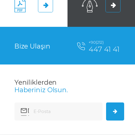
+90(212)
Bize Ulaşın
447 41 41
Yeniliklerden
Haberiniz Olsun.