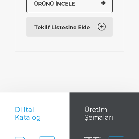
A
ÜRÜNÜ İNCELE
Toplam Hava
70 I/min.
Tüketimi:
Teklif Listesine Ekle
Dijital
Üretim
Katalog
Şemaları