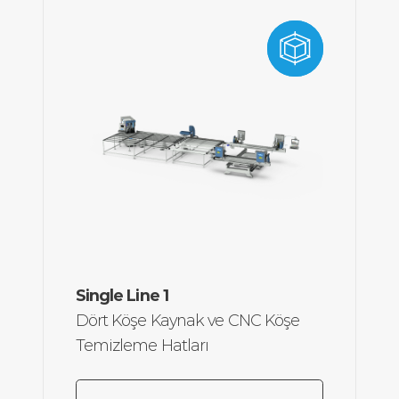
Maks Çerçeve
3000 x 2585
Single Line 1
Ölçüsü:
mm
Dört Köşe Kaynak ve CNC Köşe
Min Çerçeve
420 x 420
Temizleme Hatları
Ölçüsü:
mm
Toplam Güç:
11,75 kW, 30,9