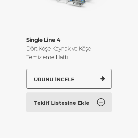
Maks Çerçeve
3000 x 2585
Single Line 4
Ölçüsü:
mm
Dört Köşe Kaynak ve Köşe
Min Çerçeve
420 x 420
Temizleme Hattı
Ölçüsü:
mm
Toplam Güç:
11,75 kW, 30,9
A
ÜRÜNÜ İNCELE
Toplam Hava
70 I/min.
Tüketimi:
Teklif Listesine Ekle