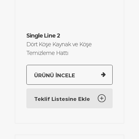
Maks Çerçeve
3000 x 2585
Single Line 2
Ölçüsü:
mm
Dört Köşe Kaynak ve Köşe
Min Çerçeve
420 x 420
Temizleme Hattı
Ölçüsü:
mm
Toplam Güç:
11,75 kW, 30,9
A
ÜRÜNÜ İNCELE
Toplam Hava
70 I/min.
Tüketimi:
Teklif Listesine Ekle