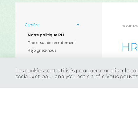
Carrière
HOME P
Notre politique RH
HR
Processus de recrutement
Rejoignez-nous
Our 
Les cookies sont utilisés pour personnaliser le co
sociaux et pour analyser notre trafic. Vous pouvez
In acc
Determ
Bring
To in
To ens
To ens